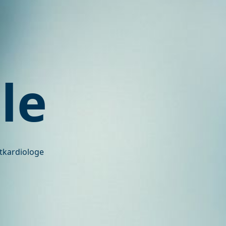
le
rtkardiologe